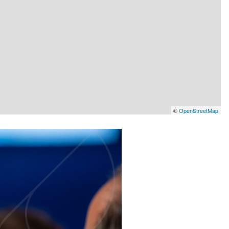
©
OpenStreetMap