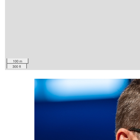
100 m
300 ft